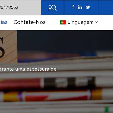
86478562
ias
Contate-Nos
Linguagem
arante uma espessura de
?