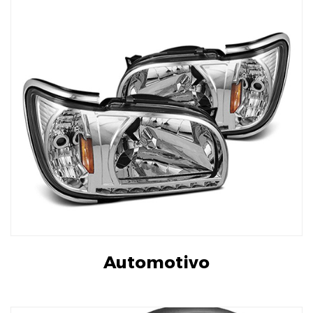
Automotivo