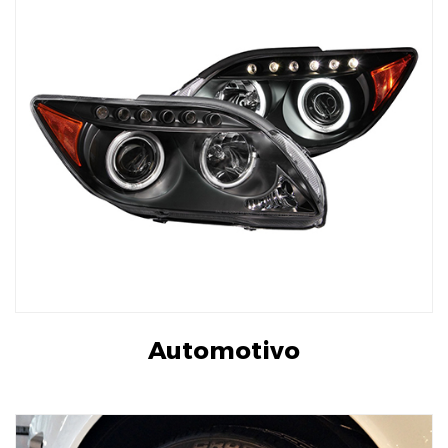
Automotivo