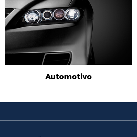
Automotivo