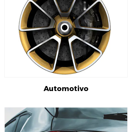
Automotivo