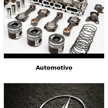
Automotivo