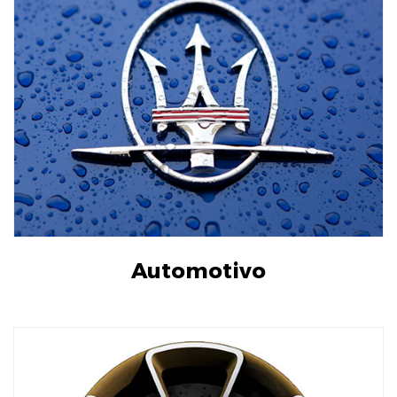
Automotivo