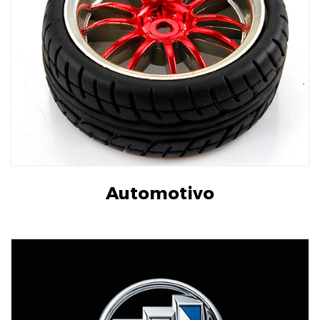
Automotivo