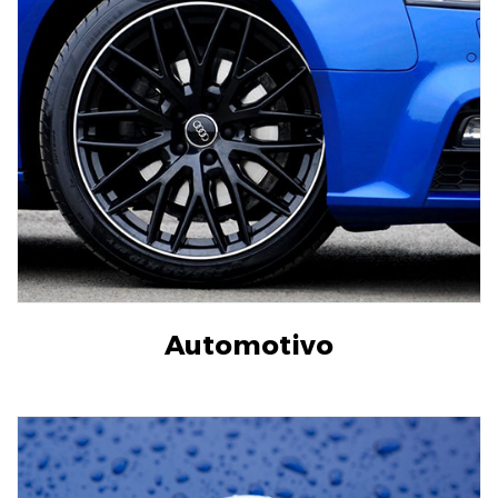
Automotivo