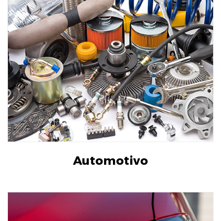
Automotivo