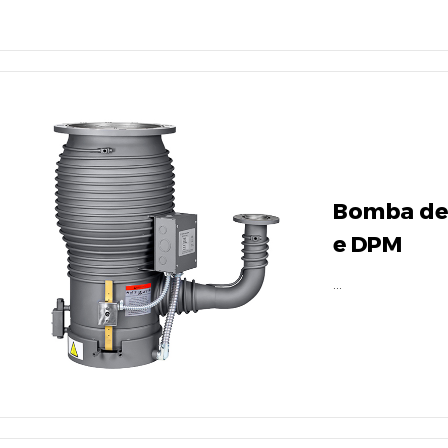
Bomba de 
e DPM
...