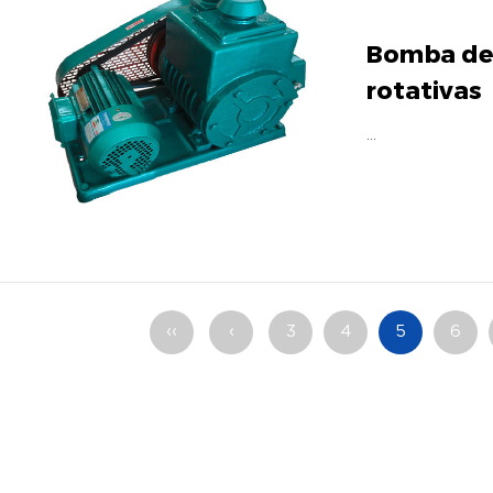
Bomba de 
rotativas
...
‹‹
‹
3
4
5
6