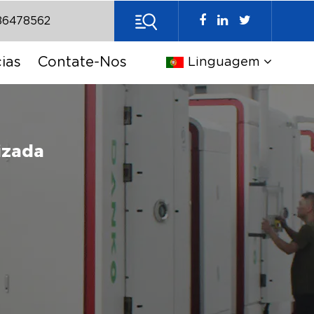
86478562
ias
Contate-Nos
Linguagem
izada