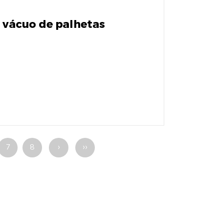
vácuo de palhetas
7
8
›
››