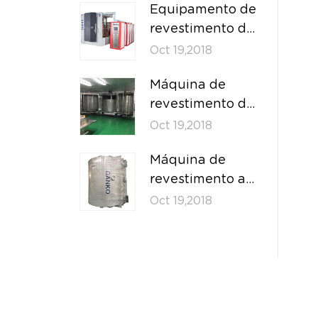
Equipamento de
revestimento de
íons de plasma
Oct 19,2018
Máquina de
revestimento de
filme decorativo
Oct 19,2018
de evaporação
Máquina de
de portas
revestimento a
duplas
vácuo para
Oct 19,2018
metalização de
frascos e
tampas de
cosméticos